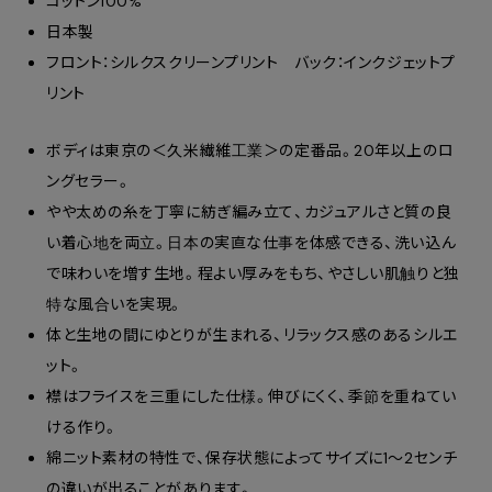
コットン100%
日本製
フロント：シルクスクリーンプリント バック：インクジェットプ
リント
ボディは東京の＜久米繊維工業＞の定番品。20年以上のロ
ングセラー。
やや太めの糸を丁寧に紡ぎ編み立て、カジュアルさと質の良
い着心地を両立。日本の実直な仕事を体感できる、洗い込ん
で味わいを増す生地。程よい厚みをもち、やさしい肌触りと独
特な風合いを実現。
体と生地の間にゆとりが生まれる、リラックス感のあるシルエ
ット。
襟はフライスを三重にした仕様。伸びにくく、季節を重ねてい
ける作り。
綿ニット素材の特性で、保存状態によってサイズに1～2センチ
の違いが出ることがあります。