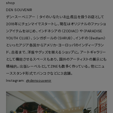
shop
DEN SOUVENIR
デン・スーベニアー｜タイのいなたいお土産品を扱うお店として
2018年にチェンマイでスタートし、現在はオリジナルのファッショ
ンアイテムをはじめ、
インドネシアの〈
ZODIAC
〉や〈
PARADISE
YOUTH CLUB
〉、シンガポールの
〈SHRUB
〉、インドの〈
Bedlam
〉
といったアジア各国からアメリカ・ヨーロッパのインディーブラン
ド、古着まで、洋服やグッズを揃えるショップに。アートギャラリー
として機能させるスペースもあり、国外のアーティストの展示にも
積極的。出版レーベルとしてZINEも数多く作っている。他にニュ
ーススタンド形式でバンコクなどに３店舗。
Instagram:
@densouvenir