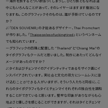
ー海外を旅するとつい欲張ってしまうし、ひとり旅ともなれば道
中にもいろんなことがあって、そのレイヤーはますます複雑にな
りますね。このグラフィックそのものは、誰が手掛けているのです
か？
J：『DEN SOUVENIR』の才能あるデザイナー、Thai Promchart
が作りました。「
Thaipeoplesofuckingtired
」というペンネーム
でも知られています。
ーグラフィックの四隅に配置した
“Thailand”と“Chiang Mai”の
タイポグラフィもクールだと思いました。制作にあたってどんなイ
メージがあったのですか？
J：タイおよびチェンマイのアイデンティティであるモザイク画にイ
ンスパイアされています。実社会と文化の双方にシームレスに溶
け込むことができる人がいますが、そういう人たちと同様に、こ
れらのタイポグラフィもタイとチェンマイそれぞれの独自性を調和
することができていると思います。堅牢な印象がありながらも心
地よさと優しさを感じることができますが、それは
タイとチェンマ