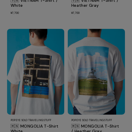
🇻🇳 VIETNAM T-Shirt /
🇻🇳 VIETNAM T-Shirt /
White
Heather Gray
¥7,700
¥7,700
POPEYE SOLO TRAVELING STUFF
POPEYE SOLO TRAVELING STUFF
🇲🇳 MONGOLIA T-Shirt
🇲🇳 MONGOLIA T-Shirt
White
/ Heather Gray