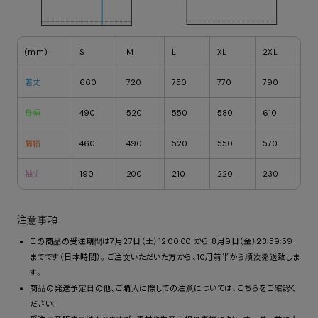
(mm)
S
M
L
XL
2XL
着丈
660
720
750
770
790
身幅
490
520
550
580
610
肩幅
460
490
520
550
570
袖丈
190
200
210
220
230
注意事項
この商品の受注期間は7月27日（土）12:00:00 から 8月9日（金）23:59:59
までです（日本時間）。ご注文いただいた方から、10月前半から順次発送致しま
す。
商品の発送予定日の他、ご購入に際しての注意については、
こちら
をご確認く
ださい。