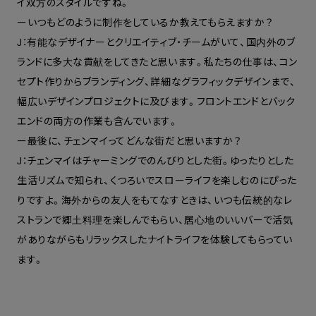
イ双方のスタイルですね。
ーいつもどのように制作をしているか教えてもらえますか？
J：
有能なデザイナーとクリエイティブ・チームがいて、国内外のブ
ランドに多大な貢献をしてきたと思います。私たちの仕事は、
コン
セプト作りからブランディング、詳細なグラフィックデザインまで、
幅広いデザインプロジェクトに及びます。
フロントエンドとバック
エンドの両方の作業も含んでいます。
ー最後に、チェンマイってどんな街だと思いますか？
J：チェンマイはチャーミングでのんびりとした街。ゆったりとした
生活リズムで知られ、くつろいでスローライフを楽しむのにぴった
りですよ。海外からの友人をもてなすときは、いつも伝統的なレ
ストランで郷土料理を楽しんでもらい、居心地のいいバーで活気
がありながらもリラックスしたナイトライフを体験してもらってい
ます。