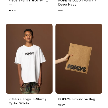
Piece T-Shirt #01 ネイビ
POPEYE Logo T-Shirt /
ー
Deep Navy
¥6,600
¥6,600
POPEYE Logo T-Shirt /
POPEYE Envelope Bag
Optic White
¥4,950