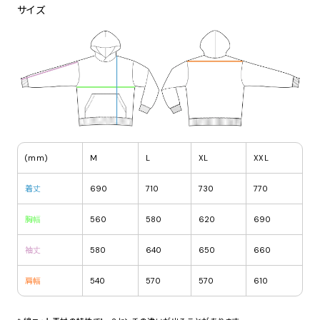
サイズ
(mm)
M
L
XL
XXL
着丈
690
710
730
770
胸幅
560
580
620
690
袖丈
580
640
650
660
肩幅
540
570
570
610