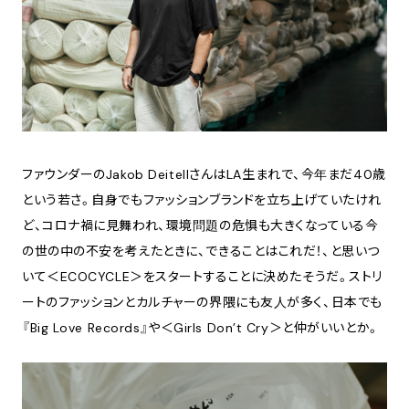
ファウンダーのJakob DeitellさんはLA生まれで、今年まだ40歳
という若さ。自身でもファッションブランドを立ち上げていたけれ
ど、コロナ禍に見舞われ、環境問題の危惧も大きくなっている今
の世の中の不安を考えたときに、できることはこれだ！、と思いつ
いて＜ECOCYCLE＞をスタートすることに決めたそうだ。ストリ
ートのファッションとカルチャーの界隈にも友人が多く、日本でも
『Big Love Records』や＜Girls Don’t Cry＞と仲がいいとか。