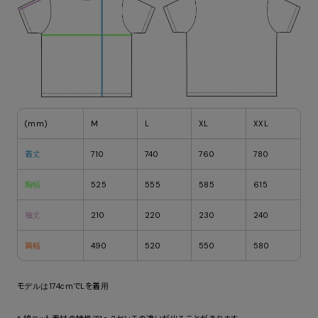
(mm)
M
L
XL
XXL
着丈
710
740
760
780
胸幅
525
555
585
615
袖丈
210
220
230
240
肩幅
490
520
550
580
モデルは174cmでLを着用