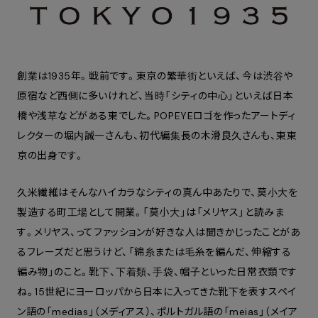
創業は1935年。戦前です。東京の繁華街といえば、今は渋谷や
原宿など西側に多いけれど、当時「シティの中心」といえば日本
橋や浅草などがある東でした。POPEYEロゴを作ったアートディ
レクターの堀内誠一さんも、初代編集長の木滑良久さんも、東東
京の出身です。
久米繊維はそんなハイカラなシティの真ん中あたりで、莫小大を
製造する町工場として開業。「莫小大」は「メリヤス」と読みま
す。メリヤス、ってファッションが好きな人は聞きかじったことがあ
るフレーズだと思うけど、「綿糸または毛糸を編んだ、伸縮する
編み物」のこと。靴下、下着類、手袋、帽子といった日常衣類です
ね。15世紀にヨーロッパから日本に入ってきた靴下を表すスペイ
ン語の「medias」（メディアス）、ポルトガル語の「meias」（メイア