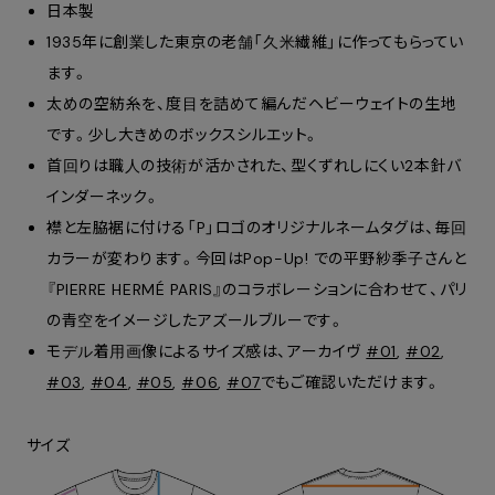
日本製
1935年に創業した東京の老舗「久米繊維」に作ってもらってい
ます。
太めの空紡糸を、度目を詰めて編んだヘビーウェイトの生地
です。少し大きめのボックスシルエット。
首回りは職人の技術が活かされた、型くずれしにくい2本針バ
インダーネック。
襟と左脇裾に付ける「P」ロゴのオリジナルネームタグは、毎回
カラーが変わります。今回はPop-Up! での平野紗季子さんと
『PIERRE HERMÉ PARIS』のコラボレーションに合わせて、パリ
の青空をイメージしたアズールブルーです。
モデル着用画像によるサイズ感は、アーカイヴ
#01
,
#02
,
#03
,
#04
,
#05
,
#06
,
#07
でもご確認いただけます。
サイズ