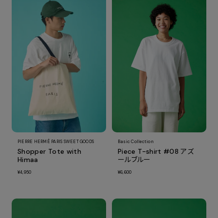
Basic Collection
PIERRE HERMÉ PARIS SWEET GOODS
Piece T-shirt #08 アズ
Shopper Tote with
ールブルー
Himaa
¥6,600
¥4,950