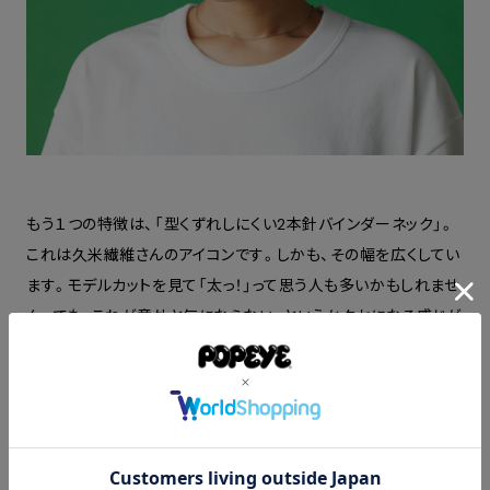
もう１つの特徴は、「型くずれしにくい2本針バインダーネック」。
これは久米繊維さんのアイコンです。しかも、その幅を広くしてい
ます。モデルカットを見て「太っ！」って思う人も多いかもしれませ
ん。でも、これが意外と気にならない、というかクセになる感じが
しています。洗って着ていくと、新品のときのふっくらした感じが
馴染んできて、落ち着く。Tシャツってやっぱり首まわりからヘナ
チョコになっていってしまうけど、このTシャツは安心感があるよ
うに思います。