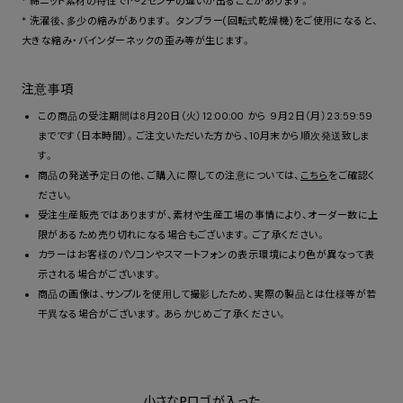
* 綿ニット素材の特性で1～2センチの違いが出ることがあります。
* 洗濯後、多少の縮みがあります。 タンブラー(回転式乾燥機)をご使用になると、
大きな縮み・バインダーネックの歪み等が生じます。
注意事項
この商品の受注期間は8月20日（火）12:00:00 から 9月2日（月）23:59:59
までです（日本時間）。ご注文いただいた方から、10月末から順次発送致しま
す。
商品の発送予定日の他、ご購入に際しての注意については、
こちら
をご確認く
ださい。
受注生産販売ではありますが、素材や生産工場の事情により、オーダー数に上
限があるため売り切れになる場合もございます。ご了承ください。
カラーはお客様のパソコンやスマートフォンの表示環境により色が異なって表
示される場合がございます。
商品の画像は、サンプルを使用して撮影したため、実際の製品とは仕様等が若
干異なる場合がございます。あらかじめご了承ください。
小さなPロゴが入った