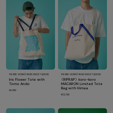
PIERRE HERMÉ PARIS SWEET GOODS
PIERRE HERMÉ PARIS SWEET GOODS
Iris Flower Tote with
〈RIPRAP〉 koro-koro
Tomo Ando
MACARON Limited Tote
Bag with Himaa
¥4,950
¥23,100