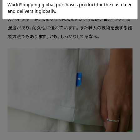
おまけに「バインダーネックには補強の閂（かんぬき）止めをして
います」と博康さん。「裾と両袖口は天地引き(裾引き）仕立て。
天地引きは一見、たよりなく見えますが、特に縫い目方向の引張
強度があり、耐久性に優れています。また職人の技術を要する縫
製方法でもあります」とも。しっかりしてるなぁ。