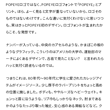
POPEYEロゴではなく、POPEYEロゴフォントで「POPEYE」とプ
リント。ほら、よーく見ると文字が重なっていないから、ロゴその
ものではないわけです。こんな違いに気付くわけないと思いつつ
も、実はきっとPOPEYE初のデザイン。ロゴフォントが生まれたか
らこそ、な発想です。
ナンバーが入っている、中央のカプセルのような、かまぼこの板の
ようなグラフィック。こういうのはアメリカの大学の、運動部のマ
ーチによくあるデザインで、古着で見たことない？ と言われたら
ハッと気付く読者もいるのでは。
つまりこれは、80年代〜90年代に学生に愛されたカレッジアイ
テムがイメージソース。少し厚手のラバープリントをちょっと高め
の位置に施しました。ボディも、ややルーズなヘビーウェイト。キ
ュンっと首に沿うような、リブ巾もしっかりなネック。肘まである
かのようなたっぷり取った袖丈、安心感のある肩幅などなど。ク