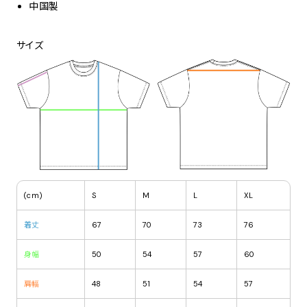
中国製
サイズ
(cm)
S
M
L
XL
着丈
67
70
73
76
身幅
50
54
57
60
肩幅
48
51
54
57