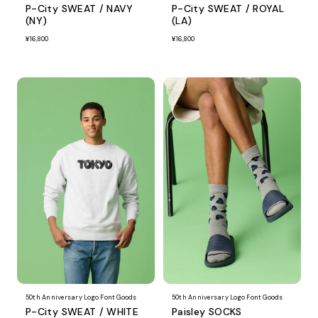
P-City SWEAT / NAVY
P-City SWEAT / ROYAL
(NY)
(LA)
¥16,800
¥16,800
50th Anniversary Logo Font Goods
50th Anniversary Logo Font Goods
P-City SWEAT / WHITE
Paisley SOCKS