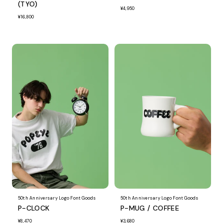
(TYO)
¥4,950
¥16,800
50th Anniversary Logo Font Goods
50th Anniversary Logo Font Goods
P-CLOCK
P-MUG / COFFEE
¥8,470
¥3,680