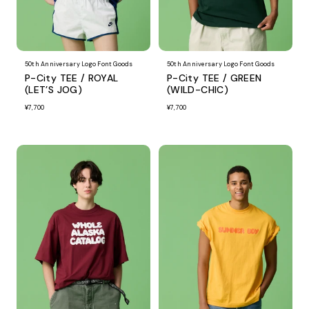
50th Anniversary Logo Font Goods
50th Anniversary Logo Font Goods
P-City TEE / ROYAL
P-City TEE / GREEN
(LET’S JOG)
(WILD-CHIC)
¥7,700
¥7,700