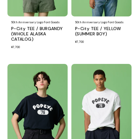
50th Anniversary Logo Font Goods
50th Anniversary Logo Font Goods
P-City TEE / BURGANDY
P-City TEE / YELLOW
(WHOLE ALASKA
(SUMMER BOY)
CATALOG)
¥7,700
¥7,700