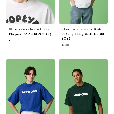
50th Anniversary Logo Font Goods
50th Anniversary Logo Font Goods
Players CAP - BLACK (P)
P-City TEE / WHITE (SKI
BOY)
¥7,700
¥7,700