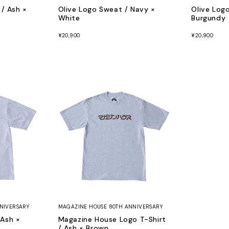
/ Ash ×
Olive Logo Sweat / Navy ×
Olive Log
White
Burgundy
¥20,900
¥20,900
NIVERSARY
MAGAZINE HOUSE 80TH ANNIVERSARY
 Ash ×
Magazine House Logo T-Shirt
/ Ash × Brown