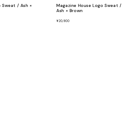
o Sweat / Ash ×
Magazine House Logo Sweat /
Ash × Brown
¥20,900