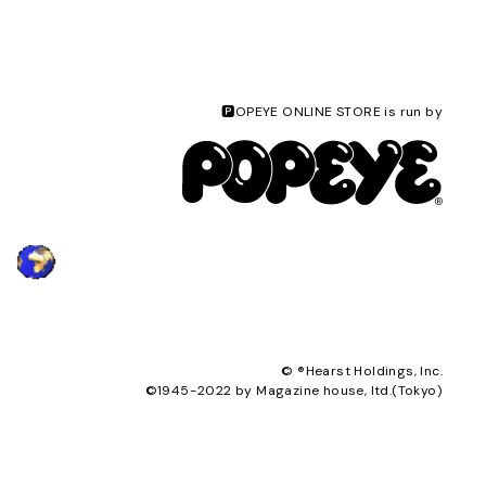
🅿️OPEYE ONLINE STORE is run by
© ®︎Hearst Holdings, Inc.
©1945-2022 by Magazine house, ltd.(Tokyo)