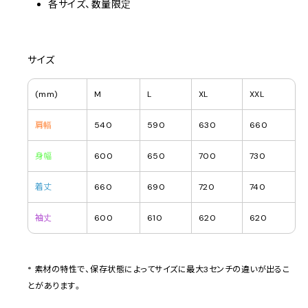
各サイズ、数量限定
サイズ
(mm)
M
L
XL
XXL
肩幅
540
590
630
660
身幅
600
650
700
730
着丈
660
690
720
740
袖丈
600
610
620
620
* 素材の特性で、保存状態によってサイズに最大3センチの違いが出るこ
とがあります。