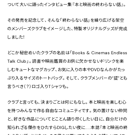
ついて大いに語ったインタビュー集『本と映画の終わらない話』。
その発売を記念して、そんな「終わらない話」を繰り広げる架空
のメンバーズクラブをイメージした、特製オリジナルグッズが完成
しました！
どこか秘密めいたクラブの名前は「Books & Cinemas Endless
Talk Club」。読書や映画鑑賞のお供に欠かせないドリンクを楽
しむキュートなマグカップ、お気に入りの本やDVDなんかがたっ
ぷり入るサイズのトートバッグ。そして、クラブメンバーの“証”とも
言うべき（？）ロゴ入りTシャツも。
クラブと言っても、決まりごとは何にもなし。本と映画を楽しむ心
を持つみんなで作る自由なコミュニティです。気の置けない仲間
と、好きな作品についてとことん語り尽くしたい日に、自分だけの
知られざる傑作をひたすらDIGしたい夜に……本誌『本と映画の終